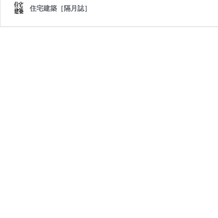
住宅建築［隔月誌］
2
4
N