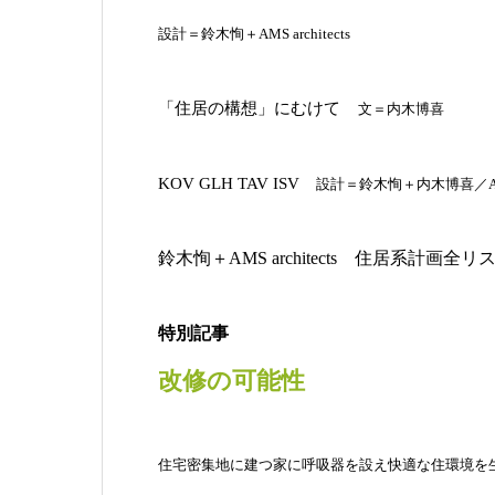
設計＝鈴木恂＋AMS architects
「住居の構想」にむけて
文＝内木博喜
KOV GLH TAV ISV
設計＝鈴木恂＋内木博喜／AMS a
鈴木恂＋AMS architects 住居系計画全リ
特別記事
改修の可能性
住宅密集地に建つ家に呼吸器を設え快適な住環境を