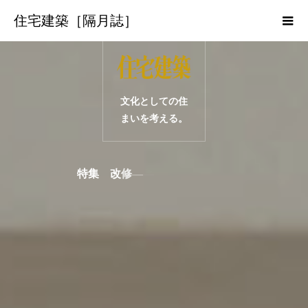
住宅建築［隔月誌］
文化としての住
まいを考える。
特
集
改
修
―
―
空
間
を
記
憶
す
る