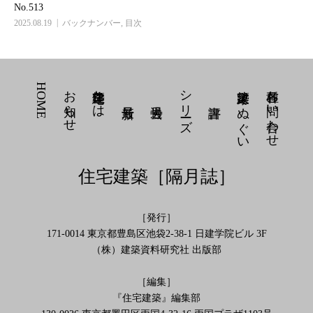
No.513
2025.08.19
バックナンバー
,
目次
HOME
お知らせ
住宅建築とは
シリーズ
建築家 てぬぐい
各種お問い合わせ
住宅建築［隔月誌］
［発行］
171-0014 東京都豊島区池袋2-38-1 日建学院ビル 3F
（株）建築資料研究社 出版部
［編集］
『住宅建築』編集部