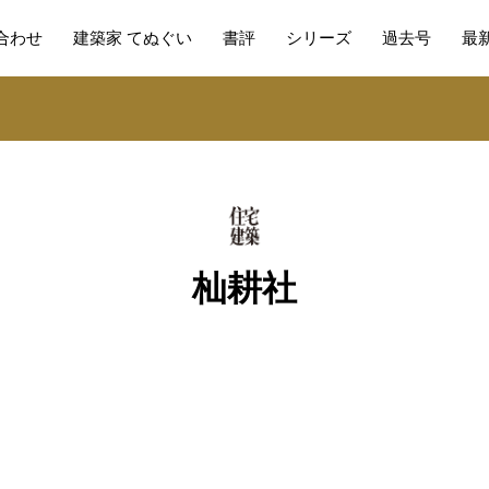
合わせ
建築家 てぬぐい
書評
シリーズ
過去号
最
杣耕社