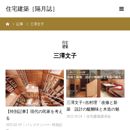
住宅建築［隔月誌］
記事
三澤文子
三澤文子
三澤文子×吉村理「改修と新
築 設計の醍醐味と木造の魅
【特別記事】現代の民家を考え
力」＜現地見学会+LIVE配信
2023.10.24
住宅建築講演会
る
＞ ＃60
2025.02.19
バックナンバー
,
特別記