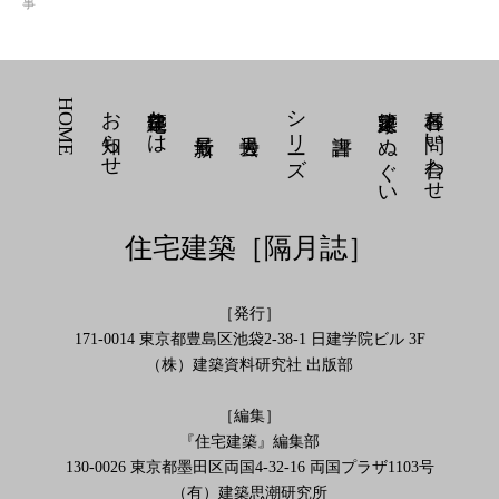
事
HOME
お知らせ
住宅建築とは
シリーズ
建築家 てぬぐい
各種お問い合わせ
住宅建築［隔月誌］
［発行］
171-0014 東京都豊島区池袋2-38-1 日建学院ビル 3F
（株）建築資料研究社 出版部
［編集］
『住宅建築』編集部
130-0026 東京都墨田区両国4-32-16 両国プラザ1103号
（有）建築思潮研究所