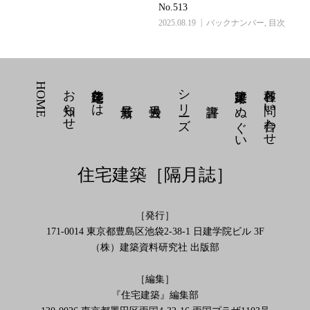
No.513
2025.08.19
バックナンバー
,
目次
HOME
お知らせ
住宅建築とは
シリーズ
建築家 てぬぐい
各種お問い合わせ
住宅建築［隔月誌］
［発行］
171-0014 東京都豊島区池袋2-38-1 日建学院ビル 3F
（株）建築資料研究社 出版部
［編集］
『住宅建築』編集部