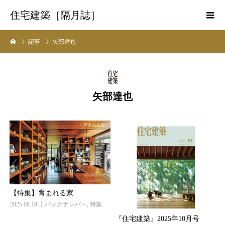
住宅建築［隔月誌］
記事
矢部達也
矢部達也
【特集】育まれる家
2025.08.19
バックナンバー
,
特集
『住宅建築』2025年10月号