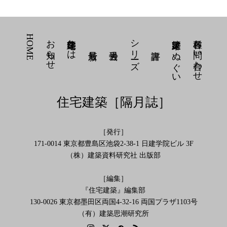
HOME
お知らせ
住宅建築とは
シリーズ
建築家 てぬぐい
各種お問い合わせ
住宅建築［隔月誌］
［発行］
171-0014 東京都豊島区池袋2-38-1 日建学院ビル 3F
（株）建築資料研究社 出版部
［編集］
『住宅建築』編集部
130-0026 東京都墨田区両国4-32-16 両国プラザ1103号
（有）建築思潮研究所