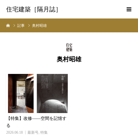
住宅建築［隔月誌］
記事
奥村昭雄
奥村昭雄
【特集】改修――空間を記憶す
る
2026.06.18
最新号
,
特集