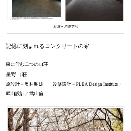
写真＝北田英治
記憶に刻まれるコンクリートの家
森に佇む二つの山荘
星野山荘
原設計＝奥村昭雄 改修設計＝PLEA Design Institute・
武山設計／武山倫