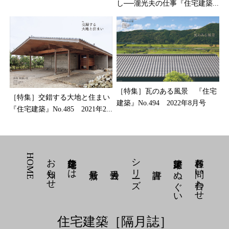
し──瀧光夫の仕事『住宅建築...
［特集］瓦のある風景 『住宅
［特集］交錯する大地と住まい
建築』No.494 2022年8月号
『住宅建築』No.485 2021年2...
HOME
お知らせ
住宅建築とは
シリーズ
建築家 てぬぐい
各種お問い合わせ
住宅建築［隔月誌］