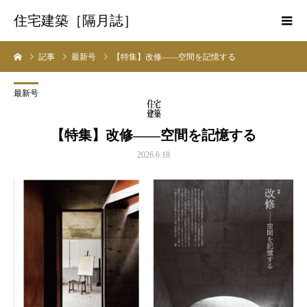
住宅建築［隔月誌］
記事
最新号
【特集】改修――空間を記憶する
最新号
【特集】改修――空間を記憶する
2026.6.18