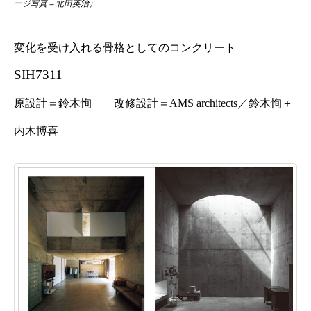
ージ写真
＝北田英治）
変化を受け入れる骨格としてのコンクリート
SIH7311
原設計＝鈴木恂 改修設計＝AMS architects／鈴木恂＋
内木博喜