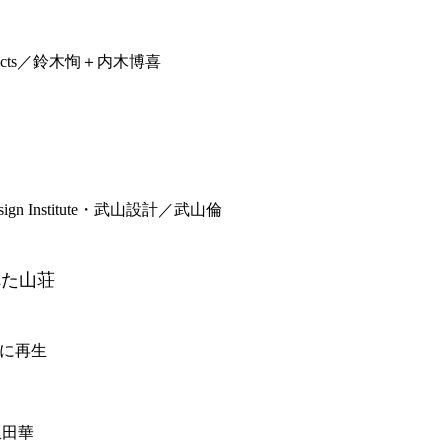
ects／鈴木恂＋内木博喜
 Institute・武山設計／武山倫
れた山荘
に再生
坂田華