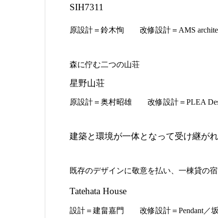
SIH7311
原設計＝鈴木恂 改修設計＝AMS archit
森に佇む二つの山荘
星野山荘
原設計＝奥村昭雄 改修設計＝PLEA Design
建築と環境が一体となって受け継が
既存のデザインに敬意を払い、一棟貸の宿
Tatehata House
設計＝建畠嘉門 改修設計＝Pendant／