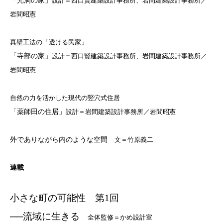
「光洞の家」
設計＝西口賢建築設計事務所、岩間建築設計事務所／
岩間昭憲
真壁工法の「透ける民家」
「寺部の家」
設計＝西口賢建築設計事務所、岩間建築設計事務所／
岩間昭憲
自然の力を活かした現代の竪穴式住居
「薬師田の住居」
設計＝岩間建築設計事務所／岩間昭憲
外でありながら内のような空間
文＝竹原義二
連載
小さな町の可能性 第
1
回
──
流域に生きる
全体監修＝かめ設計室