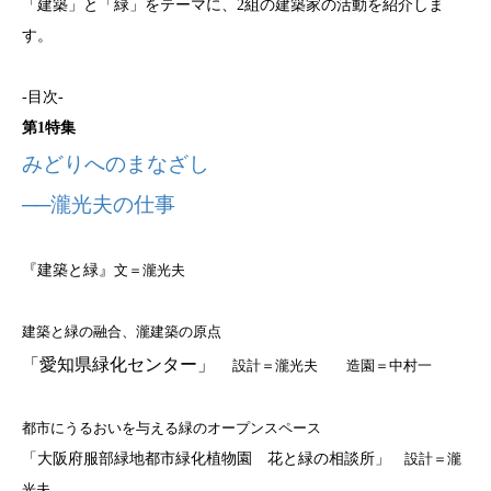
「建築」と「緑」をテーマに、2組の建築家の活動を紹介しま
す。
-目次-
第1特集
みどりへのまなざし
──瀧光夫の仕事
『建築と緑』
文＝瀧光夫
建築と緑の融合、瀧建築の原点
「愛知県緑化センター」
設計＝瀧光夫 造園＝中村一
都市にうるおいを与える緑のオープンスペース
「大阪府服部緑地都市緑化植物園 花と緑の相談所」
設計＝瀧
光夫