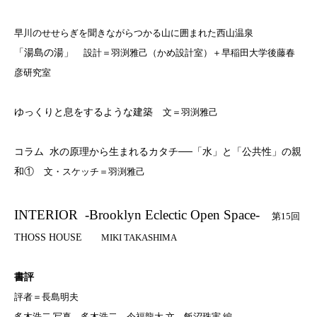
早川のせせらぎを聞きながらつかる山に囲まれた西山温泉
「湯島の湯」
設計＝羽渕雅己（かめ設計室）＋早稲田大学後藤春
彦研究室
ゆっくりと息をするような建築
文＝羽渕雅己
コラム
水の原理から生まれるカタチ
──
「水」と「公共性」の親
和①
文・スケッチ＝羽渕雅己
INTERIOR
-Brooklyn Eclectic Open Space-
第
15
回
THOSS HOUSE
MIKI TAKASHIMA
書評
評者＝長島明夫
多木浩二 写真 多木浩二、今福龍太 文 飯沼珠実 編