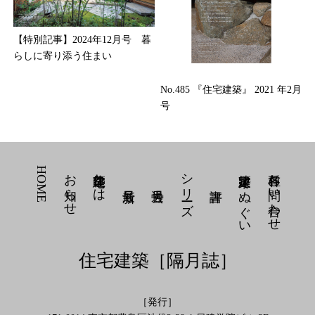
【特別記事】2024年12月号 暮
らしに寄り添う住まい
No.485 『住宅建築』 2021 年2月
号
HOME
お知らせ
住宅建築とは
シリーズ
建築家 てぬぐい
各種お問い合わせ
住宅建築［隔月誌］
［発行］