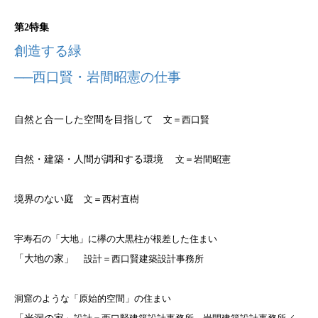
第2特集
創造する緑
──西口賢・岩間昭憲の仕事
自然と合一した空間を目指して
文＝西口賢
自然・建築・人間が調和する環境
文＝岩間昭憲
境界のない庭
文＝西村直樹
宇寿石の「大地」に欅の大黒柱が根差した住まい
「大地の家」
設計＝西口賢建築設計事務所
洞窟のような「原始的空間」の住まい