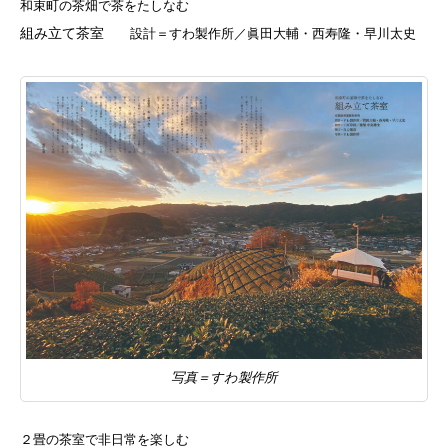
和束町の茶畑で茶をたしなむ
組み立て茶室
設計＝すわ製作所／眞田大輔・西寿隆・早川太史
写真＝すわ製作所
２畳の茶室で非日常を楽しむ