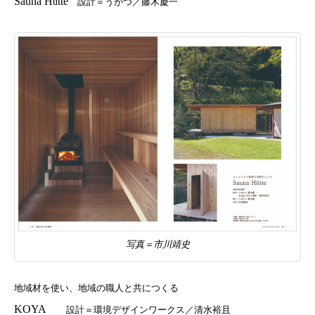
Sauna H
tte
ü
設計＝うがつ／藤木慶一
写真＝市川靖史
地域材を使い、地域の職人と共につくる
KOYA
設計＝環境デザインワークス／清水裕且