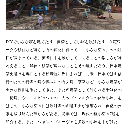
DIY
で小さな家を建てたり、書斎として小屋を設けたり、在宅ワ
ークや移住など暮らし方の変化に伴って、「小さな空間」への注
目が高まっている。実際に手を動かしてつくることの楽しさが味
わえること、解体・移築が容易なこともその理由だろう。日本建
築史意匠を専門とする松崎照明氏によれば、元来、日本では山修
行のための行者の庵や鴨長明の方丈庵、茶室など、小さな建築が
重要な役割を果たしてきた。また名建築として知られる千利休の
「待庵」や、コルビュジエの「カップ・マルタンの休暇小屋」を
はじめ、小さな空間には設計者の創意工夫が凝縮され、自然の要
素を取り込んだ豊かさがある。特集では、現代の極小空間
7
題を
紹介する。また、ジャン・プルーヴェも多数の小屋を手がけた