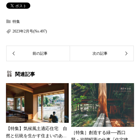
特集
2023年2月号(No.497)
関連記事
【特集】気候風土適応住宅 自
［特集］創造する緑──西口
然と伝統を生かす住まいのあ...
賢・岩間昭憲の仕事『住宅建...