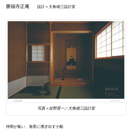
勝福寺正庵
設計＝大角雄三設計室
写真＝佐野晃一／大角雄三設計室
仲間が集い、海景に漕ぎ出す小船