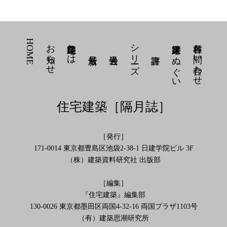
No.500 2023年8月号
HOME
お知らせ
住宅建築とは
シリーズ
建築家 てぬぐい
各種お問い合わせ
住宅建築［隔月誌］
［発行］
171-0014 東京都豊島区池袋2-38-1 日建学院ビル 3F
（株）建築資料研究社 出版部
［編集］
『住宅建築』編集部
130-0026 東京都墨田区両国4-32-16 両国プラザ1103号
（有）建築思潮研究所