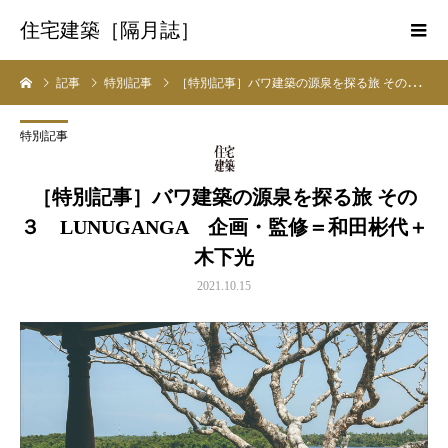
住宅建築［隔月誌］
記事
特別記事
［特別記事］バワ建築の源泉を探る旅 その３ LUNUGANGA 企画・監修＝和田彬代＋木下光
特別記事
［特別記事］バワ建築の源泉を探る旅 その
３ LUNUGANGA 企画・監修＝和田彬代＋
木下光
2021.10.15