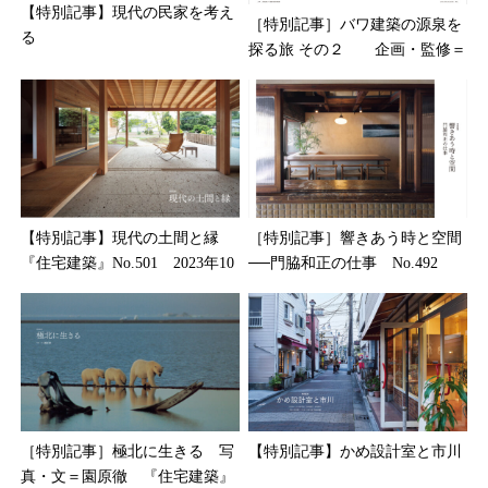
【特別記事】現代の民家を考え
［特別記事］バワ建築の源泉を
る
探る旅 その２ 企画・監修＝
和田彬代・木下光
【特別記事】現代の土間と縁
［特別記事］響きあう時と空間
『住宅建築』No.501 2023年10
──門脇和正の仕事 No.492
月号
2022年4月号
［特別記事］極北に生きる 写
【特別記事】かめ設計室と市川
真・文＝園原徹 『住宅建築』