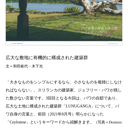
広大な敷地に有機的に構成された建築群
文＝和田彬代・木下光
「大きなものをシンプルにするなら、小さなものを複雑にしなけ
ればならない」。スリランカの建築家、ジェフリー・バワが残し
た数少ない言葉です。
3
回目となる今回は、バワの自邸であり、
広大な土地に構成された建築群「
LUNUGANGA
」について、バ
ワ自身の言葉と、前回（
2021
年
8
月号）明らかになった
「
Ceylonese
」というキーワードから紐解きます。
（写真＝Dominic